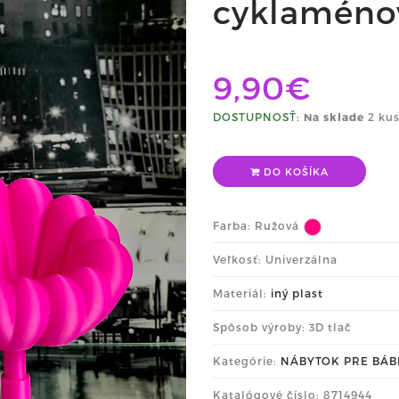
cyklaméno
9,90€
DOSTUPNOSŤ:
Na sklade
2 kus
DO KOŠÍKA
Farba:
Ružová
Veľkosť: Univerzálna
Materiál:
iný plast
Spôsob výroby: 3D tlač
Kategórie:
NÁBYTOK PRE BÁB
Katalógové číslo: 8714944