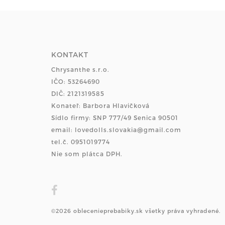
KONTAKT
Chrysanthe s.r.o.
IČO: 53264690
DIČ: 2121319585
Konateľ: Barbora Hlavičková
Sídlo firmy: SNP 777/49 Senica 90501
email: lovedolls.slovakia@gmail.com
tel.č. 0951019774
Nie som plátca DPH.
©2026 oblecenieprebabiky.sk všetky práva vyhradené.