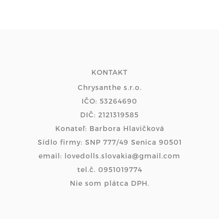
KONTAKT
Chrysanthe s.r.o.
IČO: 53264690
DIČ: 2121319585
Konateľ: Barbora Hlavičková
Sídlo firmy: SNP 777/49 Senica 90501
email: lovedolls.slovakia@gmail.com
tel.č. 0951019774
Nie som plátca DPH.